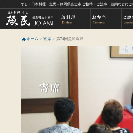
すし・日本料理 魚民－静岡県富士市 ご接待・ご法事・結納などにご
ホーム
寄席
第74回魚民寄席