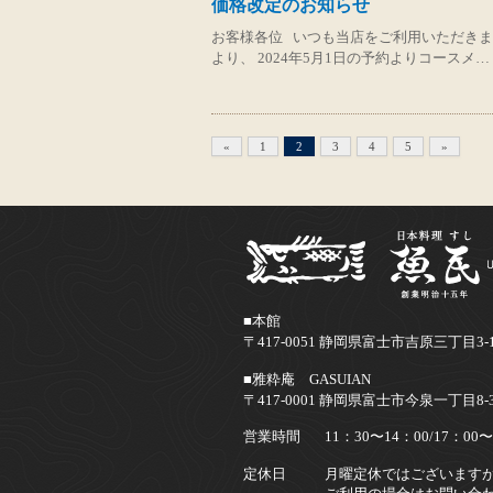
価格改定のお知らせ
お客様各位 いつも当店をご利用いただきま
より、 2024年5月1日の予約よりコースメ…
«
1
2
3
4
5
»
■本館
〒417-0051 静岡県富士市吉原三丁目3-
■雅粋庵 GASUIAN
〒417-0001 静岡県富士市今泉一丁目8-
営業時間
11：30〜14：00/17：00〜
定休日
月曜定休ではございます