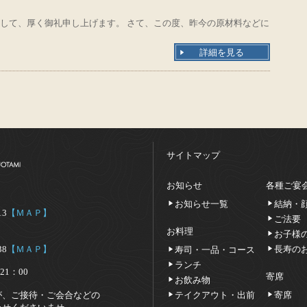
して、厚く御礼申し上げます。 さて、この度、昨今の原材料などに
詳細を見る
サイトマップ
お知らせ
各種ご宴
お知らせ一覧
結納・
13
【ＭＡＰ】
ご法要
お料理
お子様
38
【ＭＡＰ】
長寿の
寿司・一品・コース
ランチ
21：00
寄席
お飲み物
が、ご接待・ご会合などの
テイクアウト・出前
寄席