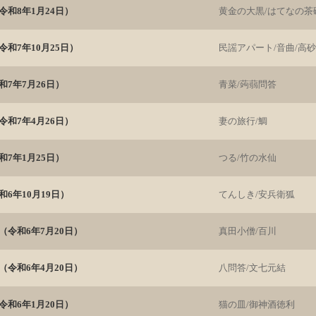
和8年1月24日）
黄金の大黒/はてなの茶
和7年10月25日）
民謡アパート/音曲/高
7年7月26日）
青菜/蒟蒻問答
和7年4月26日）
妻の旅行/鯛
7年1月25日）
つる/竹の水仙
6年10月19日）
てんしき/安兵衛狐
（令和6年7月20日）
真田小僧/百川
（令和6年4月20日）
八問答/文七元結
和6年1月20日）
猫の皿/御神酒徳利