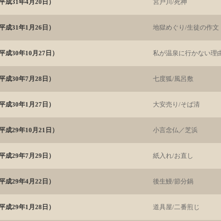
成31年4月20日）
宮戸川/死神
成31年1月26日）
地獄めぐり/生徒の作文
成30年10月27日）
私が温泉に行かない理由
成30年7月28日）
七度狐/風呂敷
成30年1月27日）
大安売り/そば清
成29年10月21日）
小言念仏／芝浜
成29年7月29日）
紙入れ/お直し
成29年4月22日）
後生鰻/節分鍋
成29年1月28日）
道具屋/二番煎じ