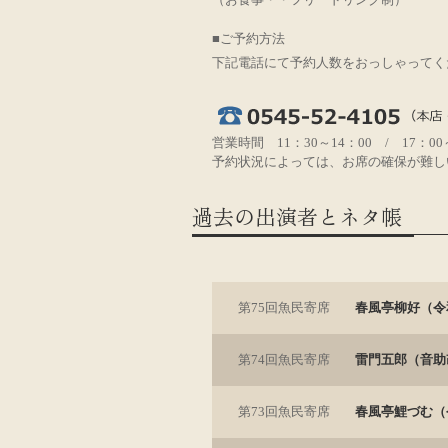
■ご予約方法
下記電話にて予約人数をおっしゃってく
営業時間 11：30～14：00 / 17：00
予約状況によっては、お席の確保が難し
過去の出演者とネタ帳
第75回魚民寄席
春風亭柳好（令和
第74回魚民寄席
雷門五郎（音助
第73回魚民寄席
春風亭鯉づむ（令