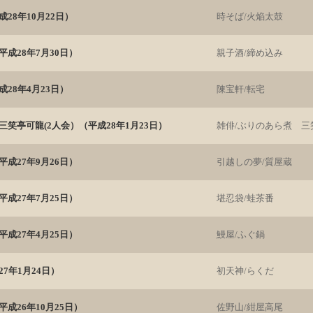
28年10月22日）
時そば/火焔太鼓
成28年7月30日）
親子酒/締め込み
28年4月23日）
陳宝軒/転宅
笑亭可龍(2人会）（平成28年1月23日）
雑俳/ぶりのあら煮 三
成27年9月26日）
引越しの夢/質屋蔵
成27年7月25日）
堪忍袋/蛙茶番
成27年4月25日）
鰻屋/ふぐ鍋
7年1月24日）
初天神/らくだ
成26年10月25日）
佐野山/紺屋高尾