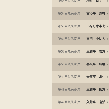
第55回魚民寄席
柳家 蝠丸 （平
第54回魚民寄席
古今亭 寿輔（平
第53回魚民寄席
いなせ家半七（平
第52回魚民寄席
雷門 小助六（平
第51回魚民寄席
三遊亭 吉窓（平
第50回魚民寄席
春風亭 柳橋（平
第49回魚民寄席
金原亭 馬生（平
第48回魚民寄席
三遊亭 圓窓（平
第47回魚民寄席
入船亭 扇治（平