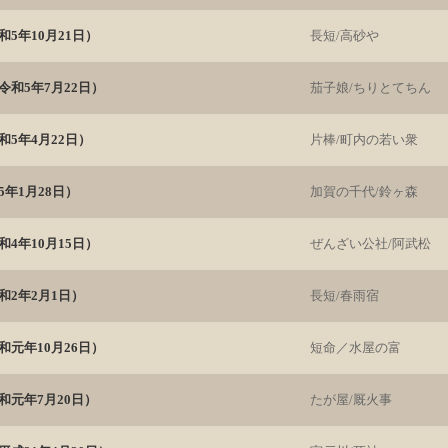
5年10月21日）
長短/高砂や
和5年7月22日）
茄子娘/ちりとてちん
5年4月22日）
片棒/町内の若い衆
年1月28日）
加賀の千代/鈴ヶ森
4年10月15日）
ぜんざい公社/阿武松
和2年2月1日）
長短/春雨宿
元年10月26日）
短命／水屋の富
和元年7月20日）
たが屋/厩火事