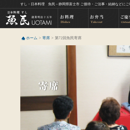
すし・日本料理 魚民－静岡県富士市 ご接待・ご法事・結納などにご
ホーム
寄席
第72回魚民寄席